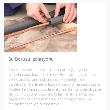
Su Borusu İzolasyonu
Evinizde verimli bir su ısıtıcısı olsa bile, uygun yalıtım
olmadan para kaybedebilirsiniz. Boru yalıtımı, sisteminiz
aktif olarak kullanılmadığında ısıyı kaybettiğinizde
gerçekleşen “bekleme ısı kaybına” sahip olmamanızı sağlar.
Modern tank tipi su ısıtıcıları yalıtımla standart olarak gelse
de, ısıtılmış suyu musluklara, bulaşık makinelerine, duş
başlıklarına ve çamaşır makinelerine taşıyan sıcak su
tesisat boruları için durum böyle…