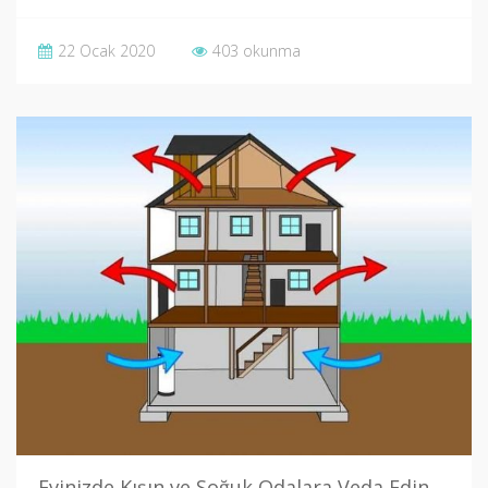
22 Ocak 2020
403 okunma
Evinizde Kışın ve Soğuk Odalara Veda Edin..