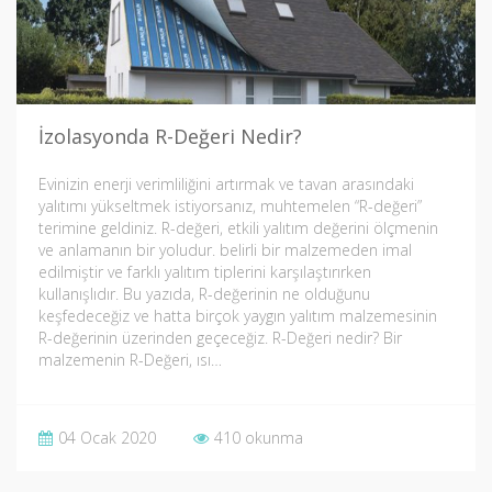
İzolasyonda R-Değeri Nedir?
Evinizin enerji verimliliğini artırmak ve tavan arasındaki
yalıtımı yükseltmek istiyorsanız, muhtemelen “R-değeri”
terimine geldiniz. R-değeri, etkili yalıtım değerini ölçmenin
ve anlamanın bir yoludur. belirli bir malzemeden imal
edilmiştir ve farklı yalıtım tiplerini karşılaştırırken
kullanışlıdır. Bu yazıda, R-değerinin ne olduğunu
keşfedeceğiz ve hatta birçok yaygın yalıtım malzemesinin
R-değerinin üzerinden geçeceğiz. R-Değeri nedir? Bir
malzemenin R-Değeri, ısı…
04 Ocak 2020
410 okunma