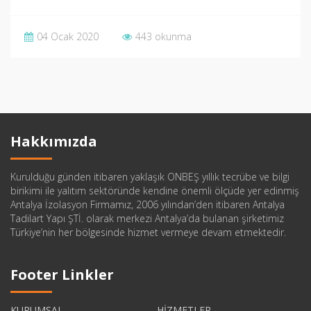
04 Ocak 2020
443 okunma
Hakkımızda
Kurulduğu günden itibaren yaklaşık ONBEŞ yıllık tecrübe ve bilgi
birikimi ile yalıtım sektöründe kendine önemli ölçüde yer edinmiş
Antalya İzolasyon Firmamız, 2006 yılından’den itibaren Antalya
Tadilart Yapı ŞTİ. olarak merkezi Antalya’da bulanan şirketimiz
Türkiye’nin her bölgesinde hizmet vermeye devam etmektedir.
Footer Linkler
KURUMSAL
HİZMETLER