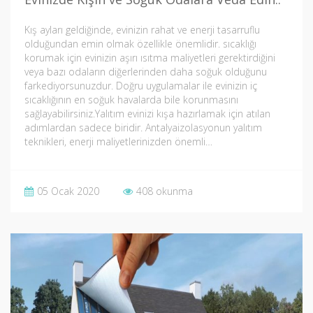
Kış ayları geldiğinde, evinizin rahat ve enerji tasarruflu
olduğundan emin olmak özellikle önemlidir. sıcaklığı
korumak için evinizin aşırı ısıtma maliyetleri gerektirdiğini
veya bazı odaların diğerlerinden daha soğuk olduğunu
farkediyorsunuzdur. Doğru uygulamalar ile evinizin iç
sıcaklığının en soğuk havalarda bile korunmasını
sağlayabilirsiniz.Yalıtım evinizi kışa hazırlamak için atılan
adımlardan sadece biridir. Antalyaizolasyonun yalıtım
teknikleri, enerji maliyetlerinizden önemli…
05 Ocak 2020
408 okunma