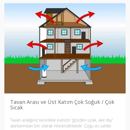
Tavan Arası ve Üst Katım Çok Soğuk / Çok
Sıcak
Tavan aralığınız kesinlikle evinizin “gözden uzak, akıl dışı”
alanlarından biri olarak nitelendirilebilir. Çoğu ev sahibi