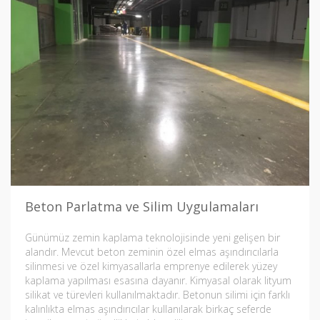
Beton Parlatma ve Silim Uygulamaları
Günümüz zemin kaplama teknolojisinde yeni gelişen bir
alandır. Mevcut beton zeminin özel elmas aşındırıcılarla
silinmesi ve özel kimyasallarla emprenye edilerek yüzey
kaplama yapılması esasına dayanır. Kimyasal olarak lityum
silikat ve türevleri kullanılmaktadır. Betonun silimi için farklı
kalınlıkta elmas aşındırıcılar kullanılarak birkaç seferde