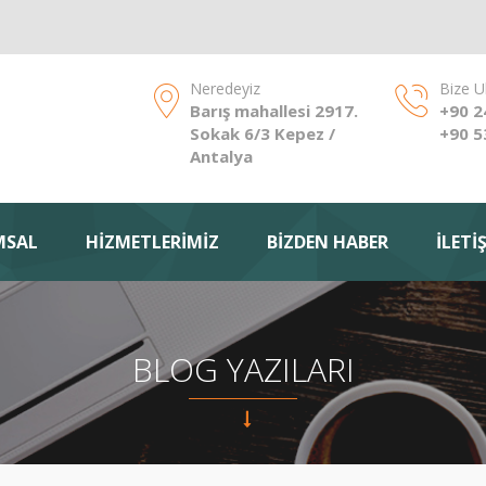
Neredeyiz
Bize U
Barış mahallesi 2917.
+90 2
Sokak 6/3 Kepez /
+90 5
Antalya
MSAL
HİZMETLERİMİZ
BİZDEN HABER
İLETİ
BLOG YAZILARI