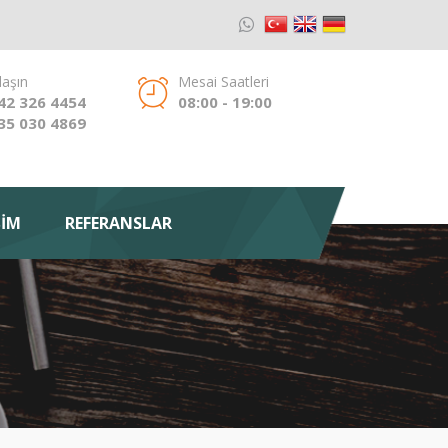
laşın
Mesai Saatleri
42 326 4454
08:00 - 19:00
35 030 4869
ŞİM
REFERANSLAR