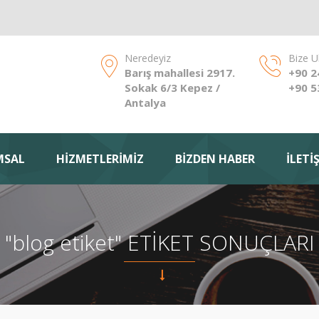
Neredeyiz
Bize U
Barış mahallesi 2917.
+90 2
Sokak 6/3 Kepez /
+90 5
Antalya
MSAL
HİZMETLERİMİZ
BİZDEN HABER
İLETİ
"blog etiket" ETİKET SONUÇLARI