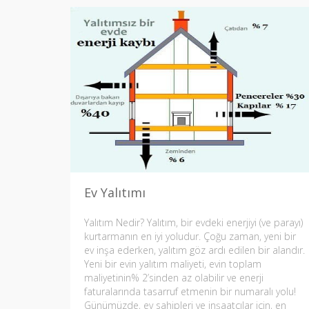
Ev Yalıtımı
Yalıtım Nedir? Yalıtım, bir evdeki enerjiyi (ve parayı)
kurtarmanın en iyi yoludur. Çoğu zaman, yeni bir
ev inşa ederken, yalıtım göz ardı edilen bir alandır.
Yeni bir evin yalıtım maliyeti, evin toplam
maliyetinin% 2’sinden az olabilir ve enerji
faturalarında tasarruf etmenin bir numaralı yolu!
Günümüzde, ev sahipleri ve inşaatçılar için, en