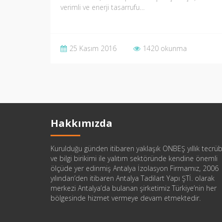
verimli ve enerji tasarrufu…
25 Kasım 2016
1420 okunma
Hakkımızda
Kurulduğu günden itibaren yaklaşık ONBEŞ yıllık tecrü
ve bilgi birikimi ile yalıtım sektöründe kendine önemli
ölçüde yer edinmiş Antalya İzolasyon Firmamız, 2006
yılından’den itibaren Antalya Tadilart Yapı ŞTİ. olarak
merkezi Antalya’da bulanan şirketimiz Türkiye’nin her
bölgesinde hizmet vermeye devam etmektedir.