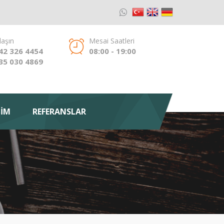
laşın
Mesai Saatleri
42 326 4454
08:00 - 19:00
35 030 4869
ŞİM
REFERANSLAR