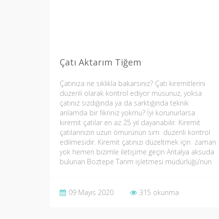
Çatı Aktarım Tiğem
Çatınıza ne sıklıkla bakarsınız? Çatı kiremitlerini
düzenli olarak kontrol ediyor musunuz, yoksa
çatınız sızdığında ya da sarktığında teknik
anlamda bir fikriniz yokmu? İyi korunurlarsa
kiremit çatılar en az 25 yıl dayanabilir. Kiremit
çatılarınızın uzun ömürünün sırrı düzenli kontrol
edilmesidir. Kiremit çatınızı düzeltmek için zaman
yok hemen bizimle iletişime geçin Antalya aksuda
bulunan Boztepe Tarım işletmesi müdürlüğü’nün
Bütün ekin,başak ambar…
09 Mayıs 2020
315 okunma