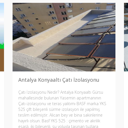
Antalya Konyaaltı Çatı İzolasyonu
Çatı İzolasyonu Nedir? Antalya Konyaaltı Gürsu
mahallesinde bulunan Yasemin apartmanının
Çatı izolasyonu ve teras yalıtımı BASF marka YKS
525 çift bileşenli sürme izolasyon ile yapılmış
teslim edilmiştir. Alican bey ve bina sakinlerine
hayırlı olsun. Basf YKS 525 : çimento ve akrilik
esaslı, iki bileşenli, su yoluyla taşınan tuzlara