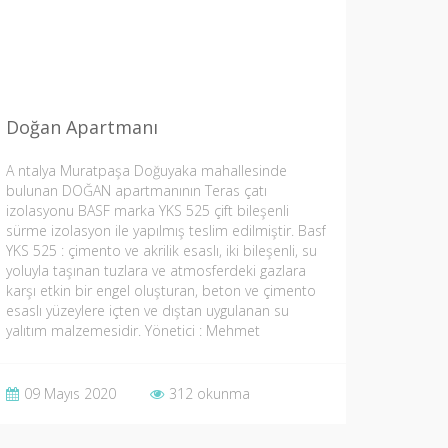
Doğan Apartmanı
A ntalya Muratpaşa Doğuyaka mahallesinde
bulunan DOĞAN apartmanının Teras çatı
izolasyonu BASF marka YKS 525 çift bileşenli
sürme izolasyon ile yapılmış teslim edilmiştir. Basf
YKS 525 : çimento ve akrilik esaslı, iki bileşenli, su
yoluyla taşınan tuzlara ve atmosferdeki gazlara
karşı etkin bir engel oluşturan, beton ve çimento
esaslı yüzeylere içten ve dıştan uygulanan su
yalıtım malzemesidir. Yönetici : Mehmet
TOMBAKOĞLU
09 Mayıs 2020
312 okunma