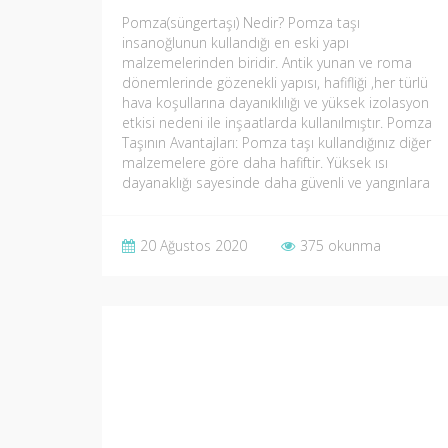
Pomza(süngertaşı) Nedir? Pomza taşı
insanoğlunun kullandığı en eski yapı
malzemelerinden biridir. Antik yunan ve roma
dönemlerinde gözenekli yapısı, hafifliği ,her türlü
hava koşullarına dayanıklılığı ve yüksek izolasyon
etkisi nedeni ile inşaatlarda kullanılmıştır. Pomza
Taşının Avantajları: Pomza taşı kullandığınız diğer
malzemelere göre daha hafiftir. Yüksek ısı
dayanaklığı sayesinde daha güvenli ve yangınlara
daha dayanıklıdır Bu doğal…
20 Ağustos 2020
375 okunma