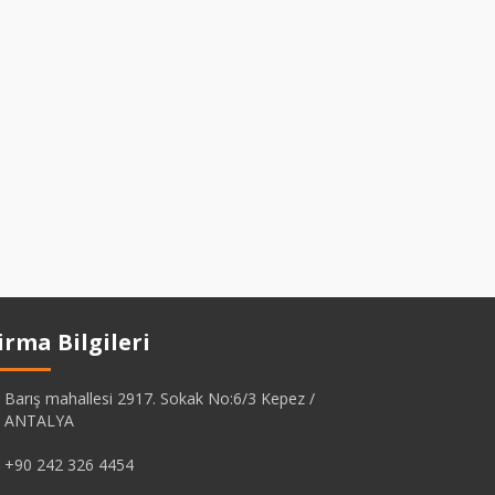
irma Bilgileri
Barış mahallesi 2917. Sokak No:6/3 Kepez /
ANTALYA
+90 242 326 4454