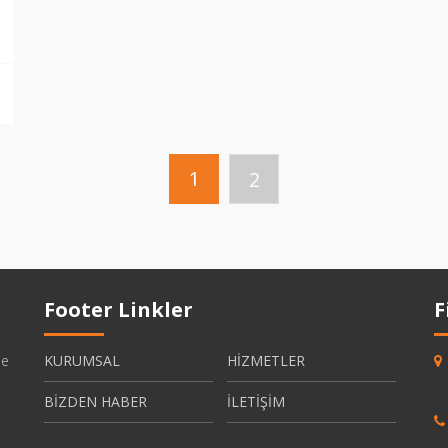
1
2
Footer Linkler
F
be
KURUMSAL
HİZMETLER
BİZDEN HABER
İLETİŞİM