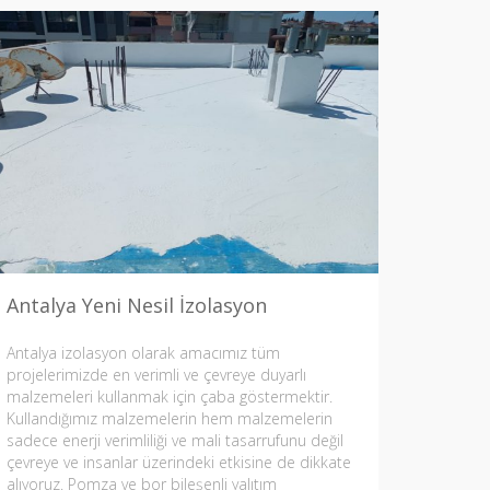
Antalya Yeni Nesil İzolasyon
Antalya izolasyon olarak amacımız tüm
projelerimizde en verimli ve çevreye duyarlı
malzemeleri kullanmak için çaba göstermektir.
Kullandığımız malzemelerin hem malzemelerin
sadece enerji verimliliği ve mali tasarrufunu değil
çevreye ve insanlar üzerindeki etkisine de dikkate
alıyoruz. Pomza ve bor bileşenli yalıtım