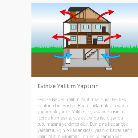
Evinize Yalıtım Yaptırın
Evinize Neden Yalıtım Yaptırmalısınız? Herkes
konforlu bir ev ister. Bunu sağlamak için yalıtım
yaptırmak şarttır. Yalıtım, kış aylarında ısının
içerde kalmasına; yaz aylarında ise dışarıda
tutulmasına yardımcı olur. Eviniz ne kadar çok
yalıtılırsa, kışın o kadar sıcak, yazın o kadar serin
kalır. Yalıtım yapılması için en iyi zaman yaz