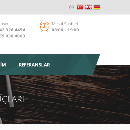
laşın
Mesai Saatleri
42 326 4454
08:00 - 19:00
35 030 4869
ŞİM
REFERANSLAR
NUÇLARI