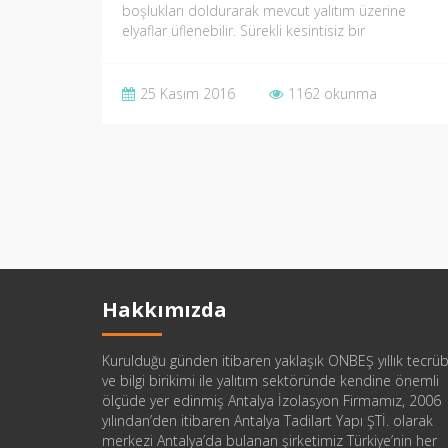
boşlukları doldurarak mevcut yalıtım üzerine
elyaflar üflenebilir. Sürekli kesintisiz bir
battaniyeye uygulanan…
25 Kasım 2016
1162 okunma
Hakkımızda
Kurulduğu günden itibaren yaklaşık ONBEŞ yıllık tecrü
ve bilgi birikimi ile yalıtım sektöründe kendine önemli
ölçüde yer edinmiş Antalya İzolasyon Firmamız, 2006
yılından’den itibaren Antalya Tadilart Yapı ŞTİ. olarak
merkezi Antalya’da bulanan şirketimiz Türkiye’nin her