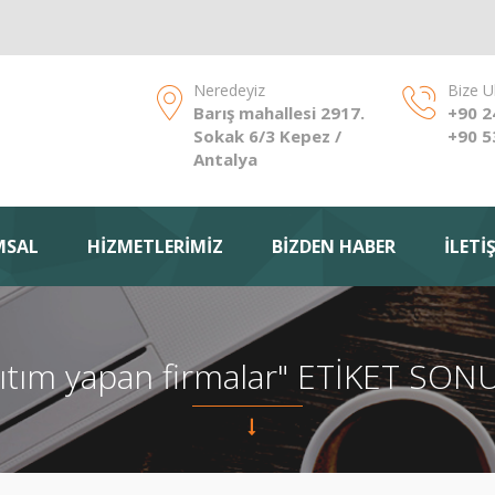
Neredeyiz
Bize U
Barış mahallesi 2917.
+90 2
Sokak 6/3 Kepez /
+90 5
Antalya
MSAL
HİZMETLERİMİZ
BİZDEN HABER
İLETİ
alıtım yapan firmalar" ETİKET SO