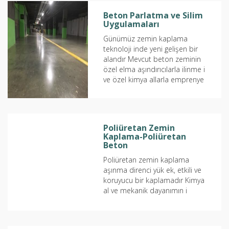
Beton Parlatma ve Silim
Uygulamaları
Günümüz zemin kaplama
teknoloji inde yeni gelişen bir
alandır Mevcut beton zeminin
özel elma aşındırıcılarla ilinme i
ve özel kimya allarla emprenye
edilerek yüzey kaplama...
Poliüretan Zemin
Kaplama-Poliüretan
Beton
Poliüretan zemin kaplama
aşınma direnci yük ek, etkili ve
koruyucu bir kaplamadır Kimya
al ve mekanik dayanımın i
tendiği alanlarda ekonomik
çözüm ağlar İç ve Dış alanlarda...