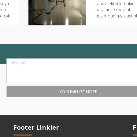
 veya
tatik elektriğin bakır
arla
baralar ile mevcut
 epok
ortamdan uzaklaştırı
anan,
için yapılır Patlayıcı
üreten...
Footer Linkler
F