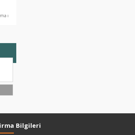
lma ı
irma Bilgileri