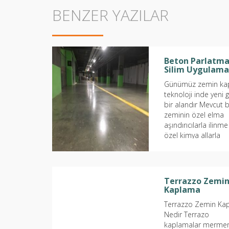
BENZER YAZILAR
Beton Parlatma
Silim Uygulama
Günümüz zemin ka
teknoloji inde yeni 
bir alandır Mevcut 
zeminin özel elma
aşındırıcılarla ilinme
özel kimya allarla
emprenye edilerek 
kaplama...
Terrazzo Zemi
Kaplama
Terrazzo Zemin Ka
Nedir Terrazo
kaplamalar mermer