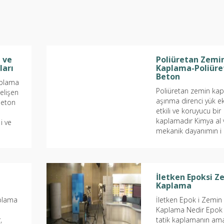
 ve
Poliüretan Zemi
ları
Kaplama-Poliüre
Beton
plama
Poliüretan zemin ka
gelişen
aşınma direnci yük ek
beton
etkili ve koruyucu bir
kaplamadır Kimya al 
 i ve
mekanik dayanımın i
tendiği alanlarda
yüzey
ekonomik çözüm ağla
ve Dış alanlarda...
n
İletken Epoksi Z
Kaplama
plama
İletken Epok i Zemin
Kaplama Nedir Epok i
,
tatik kaplamanın a