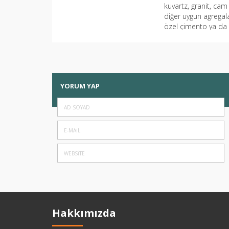
kuvartz, granit, cam
diğer uygun agregal
özel çimento ya da
i bağlayıcı ile hazırl
ınır ız renk ve...
YORUM YAP
Hakkımızda