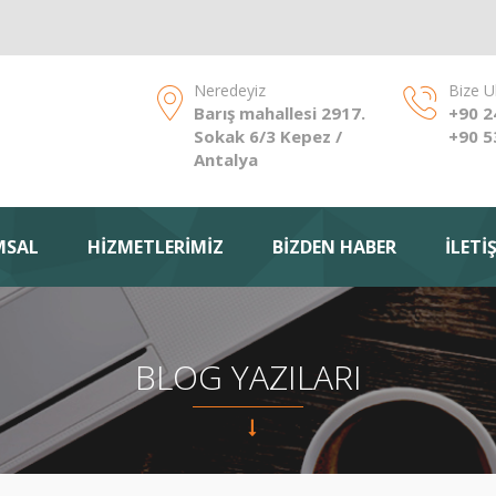
Neredeyiz
Bize U
Barış mahallesi 2917.
+90 2
Sokak 6/3 Kepez /
+90 5
Antalya
MSAL
HİZMETLERİMİZ
BİZDEN HABER
İLETİ
BLOG YAZILARI