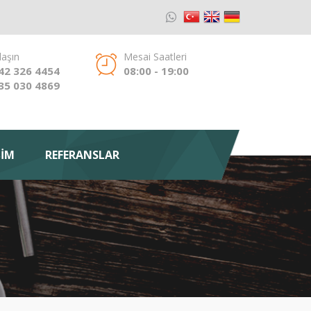
laşın
Mesai Saatleri
42 326 4454
08:00 - 19:00
35 030 4869
ŞİM
REFERANSLAR