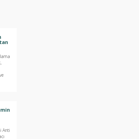
n
tan
plama
,
ve
r İç
emin
 Anti
macı