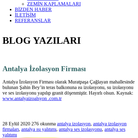
ZEMİN KAPLAMALARI
BİZDEN HABER
İLETİŞİM
REFERANSLAR
BLOG YAZILARI
Antalya İzolasyon Firması
Antalya İzolasyon Firması olarak Muratpaşa Çağlayan mahallesinde
bulunan Şahin Bey’in teras balkonuna ısı izolasyonu, su izolasyonu
ve ses izolasyonu yapılıp granit döşenmiştir. Hayırlı olsun. Kaynak:
www.antalyaizoalsyon .com.tr
28 Eylül 2020
276 okunma
antalya izolasyon
,
antalya izolasyon
firmaları
,
antalya ısı yalıtımı
,
antalya ses izolasyonu
,
antalya ses
yalıtımı