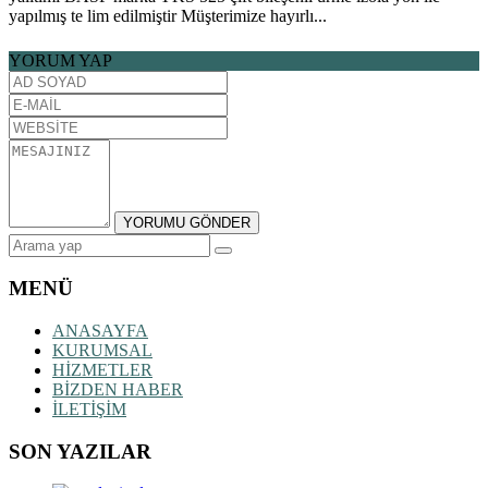
yapılmış te lim edilmiştir Müşterimize hayırlı...
YORUM YAP
MENÜ
ANASAYFA
KURUMSAL
HİZMETLER
BİZDEN HABER
İLETİŞİM
SON YAZILAR