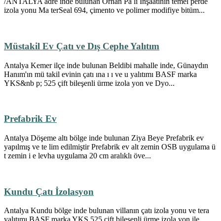
/ANTALYA adre inde bulunan Orhan Pa lı İnşaatının temel perde
izola yonu Ma terSeal 694, çimento ve polimer modifiye bitüm...
Müstakil Ev Çatı ve Dış Cephe Yalıtım
Antalya Kemer ilçe inde bulunan Beldibi mahalle inde, Günaydın
Hanım'ın mü takil evinin çatı ına ı ı ve u yalıtımı BASF marka
YKS&nb p; 525 çift bileşenli ürme izola yon ve Dyo...
Prefabrik Ev
Antalya Döşeme altı bölge inde bulunan Ziya Beye Prefabrik ev
yapılmış ve te lim edilmiştir Prefabrik ev alt zemin OSB uygulama ü
t zemin i e levha uygulama 20 cm aralıklı öve...
Kundu Çatı İzolasyon
Antalya Kundu bölge inde bulunan villanın çatı izola yonu ve tera
yalıtımı BASF marka YKS 525 çift bileşenli ürme izola yon ile