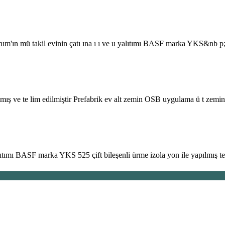
'ın mü takil evinin çatı ına ı ı ve u yalıtımı BASF marka YKS&nb p; 5
ış ve te lim edilmiştir Prefabrik ev alt zemin OSB uygulama ü t zemin 
tımı BASF marka YKS 525 çift bileşenli ürme izola yon ile yapılmış te l