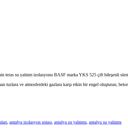
teras su yalıtım izolasyonu BASF marka YKS 525 çift bileşenli sürme i
şınan tuzlara ve atmosferdeki gazlara karşı etkin bir engel oluşturan, be
aları
,
antalya izolasyon ustası
,
antalya ısı yalıtımı
,
antalya su yalıtımı