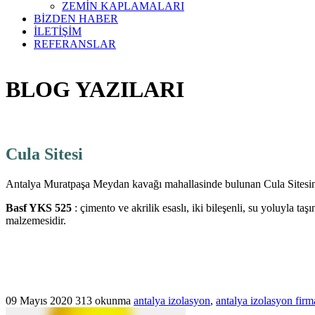
ZEMİN KAPLAMALARI
BİZDEN HABER
İLETİŞİM
REFERANSLAR
BLOG YAZILARI
Cula Sitesi
Antalya Muratpaşa Meydan kavağı mahallasinde bulunan Cula Sitesinin 
Basf YKS 525
: çimento ve akrilik esaslı, iki bileşenli, su yoluyla ta
malzemesidir.
09 Mayıs 2020
313 okunma
antalya izolasyon
,
antalya izolasyon firm