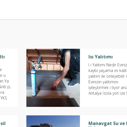
ltı
Isı Yalıtımı
I ı Yalıtımı Nedir Evinizi
ir
kaybı yaşama ını kalit
ür u
yalıtım ile önleyebilir 
an Ya
Evinizin yalıtımını
&nb p;
iyileştirmek i tiyor anı
era
Antalya İzola yon ize
 YKS
konuda...
rme
sil
Manavgat Su ve I