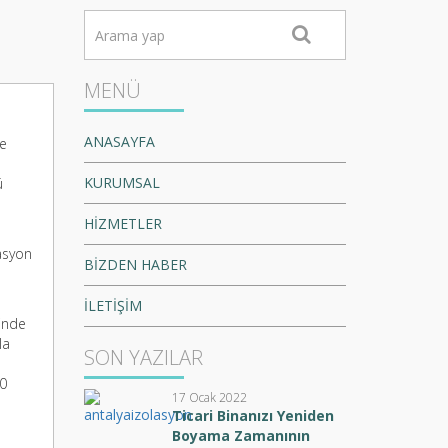
MENÜ
ANASAYFA
ve
KURUMSAL
ü
HİZMETLER
asyon
BİZDEN HABER
İLETİŞİM
inde
la
SON YAZILAR
00
17 Ocak 2022
Ticari Binanızı Yeniden
Boyama Zamanının