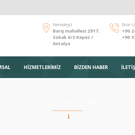
Neredeyiz
Bize U
Barış mahallesi 2917.
+90 2
Sokak 6/3 Kepez /
+90 5
Antalya
MSAL
HİZMETLERİMİZ
BİZDEN HABER
İLETİ
BLOG YAZILARI