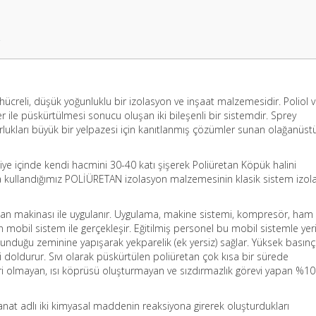
 hücreli, düşük yoğunluklu bir izolasyon ve inşaat malzemesidir. Poliol 
er ile püskürtülmesi sonucu oluşan iki bileşenli bir sistemdir. Sprey
rlukları büyük bir yelpazesi için kanıtlanmış çözümler sunan olağanüst
niye içinde kendi hacmini 30-40 katı şişerek Poliüretan Köpük halini
da kullandığımız POLİÜRETAN izolasyon malzemesinin klasik sistem izol
an makinası ile uygulanır. Uygulama, makine sistemi, kompresör, ham
bil sistem ile gerçekleşir. Eğitilmiş personel bu mobil sistemle yer
unduğu zeminine yapışarak yekparelik (ek yersiz) sağlar. Yüksek basınç
doldurur. Sıvı olarak püskürtülen poliüretan çok kısa bir sürede
 yeri olmayan, ısı köprüsü oluşturmayan ve sızdırmazlık görevi yapan %1
yanat adlı iki kimyasal maddenin reaksiyona girerek oluşturdukları