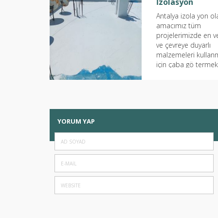
İzolasyon
Antalya izola yon ol
amacımız tüm
projelerimizde en ve
ve çevreye duyarlı
malzemeleri kulla
için çaba gö termek
Kullandığımız
malzemelerin hem
malzemelerin adece
YORUM YAP