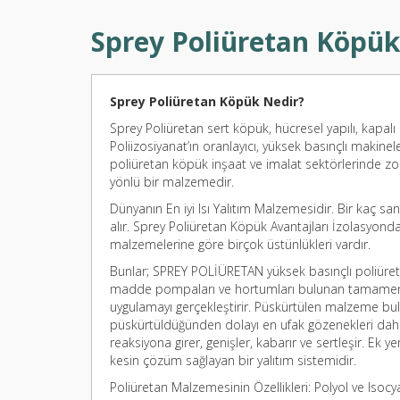
Sprey Poliüretan Köpük
Sprey Poliüretan Köpük Nedir?
Sprey Poliüretan sert köpük, hücresel yapılı, kapalı
Poliizosiyanat’ın oranlayıcı, yüksek basınçlı makinel
poliüretan köpük inşaat ve imalat sektörlerinde zo
yönlü bir malzemedir.
Dünyanın En iyi Isı Yalıtım Malzemesidir. Bir kaç sa
alır. Sprey Poliüretan Köpük Avantajları İzolasyon
malzemelerine göre birçok üstünlükleri vardır.
Bunlar; SPREY POLİÜRETAN yüksek basınçlı poliüret
madde pompaları ve hortumları bulunan tamamen mo
uygulamayı gerçekleştirir. Püskürtülen malzeme bul
püskürtüldüğünden dolayı en ufak gözenekleri dahi 
reaksiyona girer, genişler, kabarır ve sertleşir. Ek
kesin çözüm sağlayan bir yalıtım sistemidir.
Poliüretan Malzemesinin Özellikleri: Polyol ve Isoc