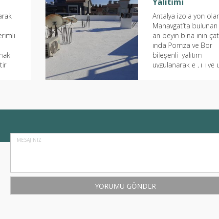
Yalıtımı
arak
Antalya izola yon ola
Manavgat’ta bulunan
rimli
an beyin bina ının çat
ında Pomza ve Bor
nmak
bileşenli yalıtım
tir
uygulanarak e , ı ı ve 
yalıtımı yapılmıştır 
ve bor...
...