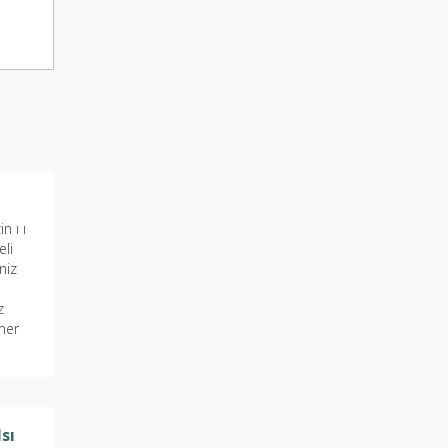
n ı ı
eli
iniz
z
 her
sı