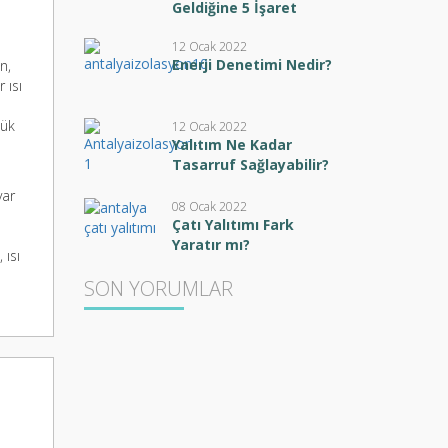
Geldiğine 5 İşaret
a
12 Ocak 2022
Enerji Denetimi Nedir?
n,
 ısı
şük
12 Ocak 2022
Yalıtım Ne Kadar
Tasarruf Sağlayabilir?
var
08 Ocak 2022
Çatı Yalıtımı Fark
Yaratır mı?
 ısı
SON YORUMLAR