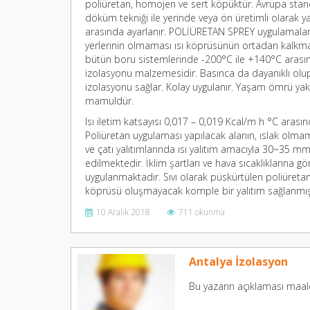
poliüretan, homojen ve sert köpüktür. Avrupa sta
döküm tekniği ile yerinde veya ön üretimli olarak ya
arasında ayarlanır. POLİÜRETAN SPREY uygulamaları
yerlerinin olmaması ısı köprüsünün ortadan kalkmas
bütün boru sistemlerinde -200°C ile +140°C arasınd
izolasyonu malzemesidir. Basınca da dayanıklı olup,
izolasyonu sağlar. Kolay uygulanır. Yaşam ömrü yakla
mamuldür.
Isı iletim katsayısı 0,017 – 0,019 Kcal/m h °C aras
Poliüretan uygulaması yapılacak alanın, ıslak olm
ve çatı yalıtımlarında ısı yalıtım amacıyla 30~35 m
edilmektedir. İklim şartları ve hava sıcaklıklarına gö
uygulanmaktadır. Sıvı olarak püskürtülen poliüretan 
köprüsü oluşmayacak komple bir yalıtım sağlanmış ol
10 Aralık 2018
711 okunma
Antalya İzolasyon
Bu yazarın açıklaması maal