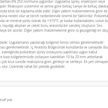
ndartları EN 253 normuna uygundur. Uygulama sprey, enjeksiyon veya
pılır. Reaksiyon sistemine ve yerine göre birkaç saniye ile birkaç dakik
nda blok bir kaplama elde edilir. Diğer yalıtım malzemelerine göre ek
ına neden olur ve tercih nedenlerinde önemli bir faktördür. Poliüreta
a ve mineral yünlü olarak da +315°C ye kadar kullanılabilen, üstün bir
 taşıdığı akışkan ve ceket boru arasında bir sandviç oluşturur. Ses
şık bir asırdır. Diğer yalıtım malzemelerine göre ısı geçirgenliği en dü
ındadır. Uygulamanın yapılacağı bölgenin temiz olması gerekmektedir.
aması gerekmektedir. İç Anadolu Bölgesinde konutlarda ve sanayide du
m. kalınlığında poliüretan sprey izolasyonu yapılması uygun kabul
re bazı bölgelerimizde izolasyon kalınlıkları 10 ila 20 mm arttırılarak
çok kısa sürede reaksiyona girer, genleşir ve sertleşir. Ek yeri olmayan,
ur. Üzerinde rahat bir şekilde gezilebilir.
esef yok.