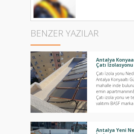
BENZER YAZILAR
Antalya Konyaa
Çatı İzolasyonu
Çatı İzola yonu Ned
Antalya Konyaaltı G
mahalle inde bulun
emin apartmanının
Çatı izola yonu ve t
yalıtımı BASF marka
525 çift bileşenli ü
izola yon...
Antalya Yeni Ne