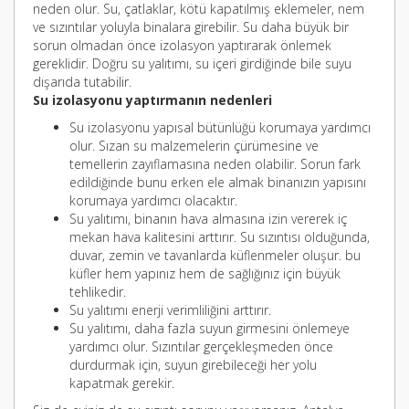
neden olur. Su, çatlaklar, kötü kapatılmış eklemeler, nem
ve sızıntılar yoluyla binalara girebilir. Su daha büyük bir
sorun olmadan önce izolasyon yaptırarak önlemek
gereklidir. Doğru su yalıtımı, su içeri girdiğinde bile suyu
dışarıda tutabilir.
Su izolasyonu yaptırmanın nedenleri
Su izolasyonu yapısal bütünlüğü korumaya yardımcı
olur. Sızan su malzemelerin çürümesine ve
temellerin zayıflamasına neden olabilir. Sorun fark
edildiğinde bunu erken ele almak binanızın yapısını
korumaya yardımcı olacaktır.
Su yalıtımı, binanın hava almasına izin vererek iç
mekan hava kalitesini arttırır. Su sızıntısı olduğunda,
duvar, zemin ve tavanlarda küflenmeler oluşur. bu
küfler hem yapınız hem de sağlığınız için büyük
tehlikedir.
Su yalıtımı enerji verimliliğini arttırır.
Su yalıtımı, daha fazla suyun girmesini önlemeye
yardımcı olur. Sızıntılar gerçekleşmeden önce
durdurmak için, suyun girebileceği her yolu
kapatmak gerekir.