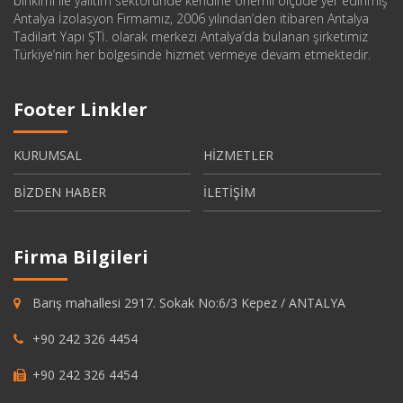
birikimi ile yalıtım sektöründe kendine önemli ölçüde yer edinmiş
Antalya İzolasyon Firmamız, 2006 yılından’den itibaren Antalya
Tadilart Yapı ŞTİ. olarak merkezi Antalya’da bulanan şirketimiz
Türkiye’nin her bölgesinde hizmet vermeye devam etmektedir.
Footer Linkler
KURUMSAL
HİZMETLER
BİZDEN HABER
İLETİŞİM
Firma Bilgileri
Barış mahallesi 2917. Sokak No:6/3 Kepez / ANTALYA
+90 242 326 4454
+90 242 326 4454