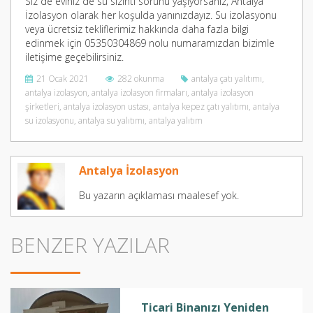
Siz de eviniz de su sızıntı sorunu yaşıyorsanız, Antalya
İzolasyon olarak her koşulda yanınızdayız. Su izolasyonu
veya ücretsiz tekliflerimiz hakkında daha fazla bilgi
edinmek için 05350304869 nolu numaramızdan bizimle
iletişime geçebilirsiniz.
21 Ocak 2021
282 okunma
antalya çatı yalıtımı
,
antalya izolasyon
,
antalya izolasyon firmaları
,
antalya izolasyon
şirketleri
,
antalya izolasyon ustası
,
antalya kepez çatı yalıtımı
,
antalya
su izolasyonu
,
antalya su yalıtımı
,
antalya yalıtım
Antalya İzolasyon
Bu yazarın açıklaması maalesef yok.
BENZER YAZILAR
Ticari Binanızı Yeniden