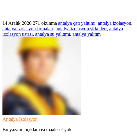
14 Aralık 2020
271 okunma
antalya çatı yalıtımı
,
antalya izolasyon
,
antalya izolasyon firmaları
,
antalya izolasyon şirketleri
,
antalya
izolasyon ustası
,
antalya su yalıtımı
,
antalya yalıtım
Antalya İzolasyon
Bu yazarın açıklaması maalesef yok.