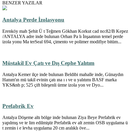
BENZER YAZILAR
Antalya Perde İzolasyonu
Erenköy mah Şehit Ü t Teğmen Gökhan Korkut cad no:82/B Kepez
/ANTALYA adre inde bulunan Orhan Pa lı İnşaatının temel perde
izola yonu Ma terSeal 694, çimento ve polimer modifiye bitüm...
Müstakil Ev Çatı ve Dış Cephe Yalıtım
Antalya Kemer ilçe inde bulunan Beldibi mahalle inde, Günaydın
Hanım'ın mü takil evinin çatı ına ı ı ve u yalıtımı BASF marka
YKS&nb p; 525 çift bileşenli ürme izola yon ve Dyo...
Prefabrik Ev
Antalya Döşeme altı bölge inde bulunan Ziya Beye Prefabrik ev
yapılmış ve te lim edilmiştir Prefabrik ev alt zemin OSB uygulama ü
t zemin i e levha uygulama 20 cm aralıklı öve...